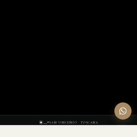
☀︎
--°
SAN VINCENZO · TOSCANA