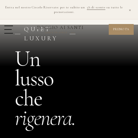
Entra nel nostro Circolo Riservato: per te subito un
5% di sconto
su tutte le
×
prenotazioni.
POGGIO AI SANTI
QUIET
PRENOTA
ADULTS ONLY · 12+
LUXURY
Un
lusso
che
rigenera.