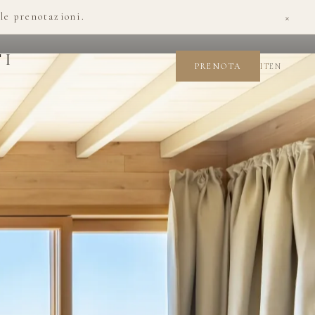
×
le prenotazioni.
TI
IT
EN
PRENOTA