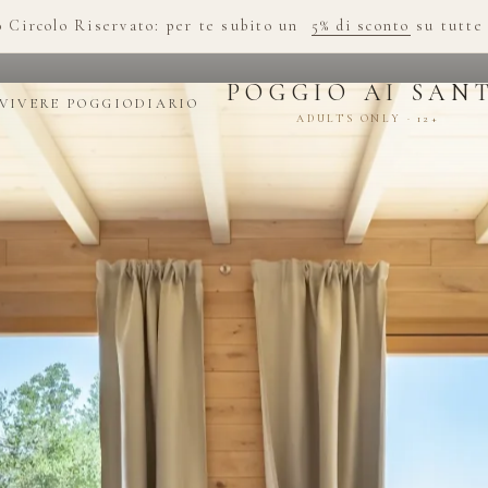
o Circolo Riservato: per te subito un
5% di sconto
su tutte 
POGGIO AI SAN
VIVERE POGGIO
DIARIO
ADULTS ONLY · 12+