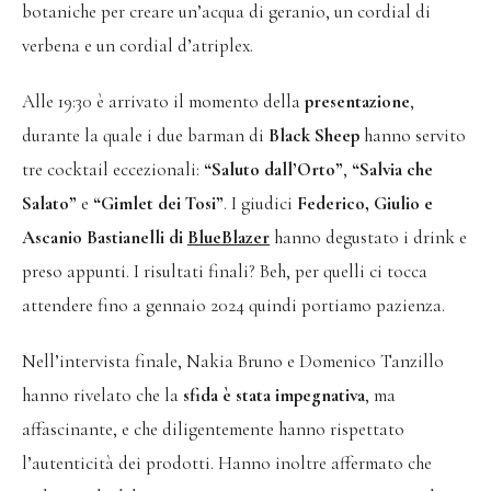
botaniche per creare un’acqua di geranio, un cordial di
verbena e un cordial d’atriplex.
Alle 19:30 è arrivato il momento della
presentazione
,
durante la quale i due barman di
Black Sheep
hanno servito
tre cocktail eccezionali:
“Saluto dall’Orto”
,
“Salvia che
Salato”
e
“Gimlet dei Tosi”
. I giudici
Federico, Giulio e
Ascanio Bastianelli di
BlueBlazer
hanno degustato i drink e
preso appunti. I risultati finali? Beh, per quelli ci tocca
attendere fino a gennaio 2024 quindi portiamo pazienza.
Nell’intervista finale, Nakia Bruno e Domenico Tanzillo
hanno rivelato che la
sfida è stata impegnativa
, ma
affascinante, e che diligentemente hanno rispettato
l’autenticità dei prodotti. Hanno inoltre affermato che