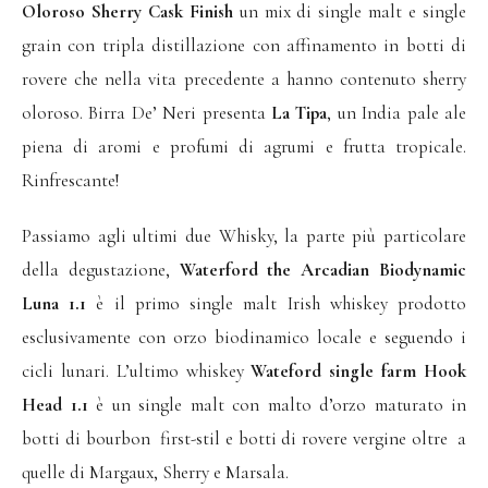
Oloroso Sherry Cask Finish
un mix di single malt e single
grain con tripla distillazione con affinamento in botti di
rovere che nella vita precedente a hanno contenuto sherry
oloroso. Birra De’ Neri presenta
La Tipa
, un India pale ale
piena di aromi e profumi di agrumi e frutta tropicale.
Rinfrescante!
Passiamo agli ultimi due Whisky, la parte più particolare
della degustazione,
Waterford the Arcadian Biodynamic
Luna 1.1
è il primo single malt Irish whiskey prodotto
esclusivamente con orzo biodinamico locale e seguendo i
cicli lunari. L’ultimo whiskey
Wateford single farm Hook
Head 1.1
è un single malt con malto d’orzo maturato in
botti di bourbon first-stil e botti di rovere vergine oltre a
quelle di Margaux, Sherry e Marsala.