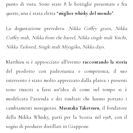
punto di vista. Sono state 8 le bottiglie presentate e fra
queste, una è stata eletta “
miglior whisky del mondo
”.
La degustazione prevedeva:
Nikka Coffey grain, Nikka
Coffey malt, Nikka from the barrel, Nikka single malt Yoichi,
Nikka Tailored, Single malt Miyagiko, Nikka days.
Matthieu si è approcciato all’evento
raccontando la storia
del prodotto con padronanza e competenza; il suo
intervento è stato molto apprezzato dalla platea: i presenti
sono riusciti a farsi un’idea di come nel tempo si è
modificata l’azienda e dei risultati che hanno portato i
cambiamenti susseguitisi.
Masataka Taketsuru
, il fondatore
della Nikka Whisky, partì per la Scozia nel 1918, con il
sogno di produrre distillati in Giappone.