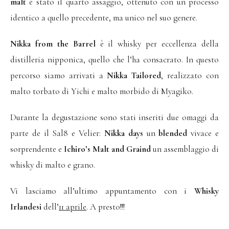
malt
è stato il quarto assaggio, ottenuto con un processo
identico a quello precedente, ma unico nel suo genere.
Nikka from the Barrel
è il whisky per eccellenza della
distilleria nipponica, quello che l’ha consacrato. In questo
percorso siamo arrivati a
Nikka Tailored
, realizzato con
malto torbato di Yichi e malto morbido di Myagiko.
Durante la degustazione sono stati inseriti due omaggi da
parte de il Sal8 e Velier:
Nikka days
un
blended
vivace e
sorprendente e
Ichiro’s Malt and Graind
un assemblaggio di
whisky di malto e grano.
Vi lasciamo all’ultimo appuntamento con i
Whisky
Irlandesi
dell’
11 aprile
. A presto!!!