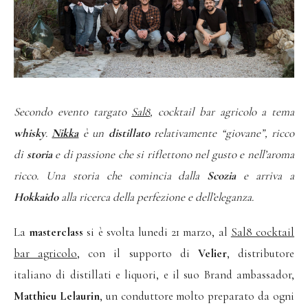
Secondo evento targato
Sal8
, cocktail bar agricolo a tema
whisky
.
Nikka
è un
distillato
relativamente “giovane”, ricco
di
storia
e di passione che si riflettono nel gusto e nell’aroma
ricco. Una storia che comincia dalla
Scozia
e arriva a
Hokkaido
alla ricerca della perfezione e dell’eleganza.
La
masterclass
si è svolta lunedi 21 marzo, al
Sal8 cocktail
bar agricolo
, con il supporto di
Velier
, distributore
italiano di distillati e liquori, e il suo Brand ambassador,
Matthieu Lelaurin
, un conduttore molto preparato da ogni